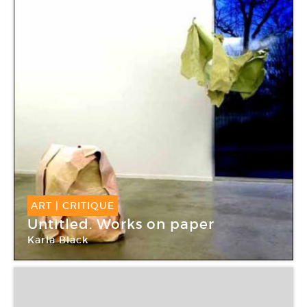
ART
|
CRITIQUE
Untitled. Works on paper
Karla Black