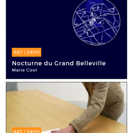
ART
|
EXPO
05 Juin -
05 Juin 2013
Nocturne du Grand Belleville
Marie Cool
Le Grand Belleville
ART
|
EXPO