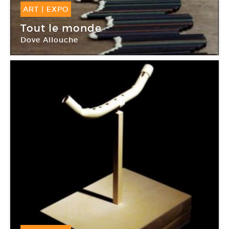
ART
|
EXPO
11 Sep -
06 Déc 2015
Tout le monde
Dove Allouche
Crédac