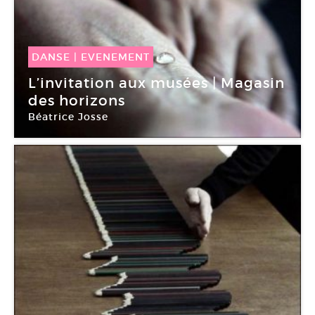
DANSE
|
EVENEMENT
24 Nov -
25 Nov 2018
L’invitation aux musées | Magasin
des horizons
Béatrice Josse
Centre national de la danse