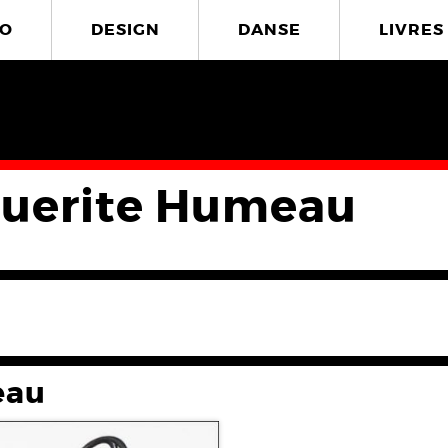
O
DESIGN
DANSE
LIVRES
uerite Humeau
eau