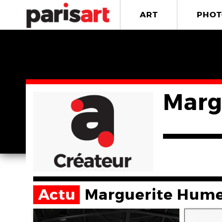
ART
PHOT
Marg
Actu
Marguerite Hum