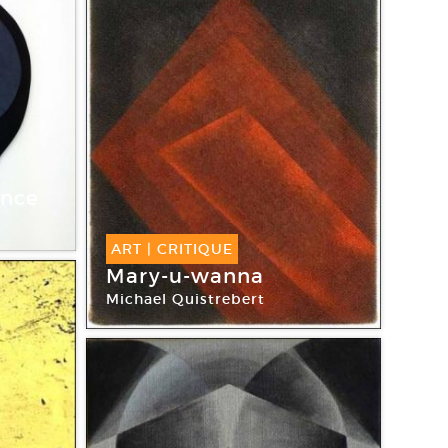
011
nce
ART
|
CRITIQUE
Mary-u-wanna
Michael Quistrebert
Galerie Crèvecoeur