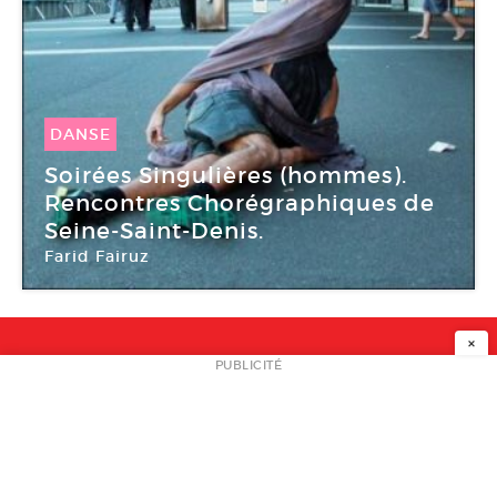
DANSE
26 Mai -
28 Mai 2015
Soirées Singulières (hommes).
Rencontres Chorégraphiques de
Seine-Saint-Denis.
Farid Fairuz
Théâtre Le Colombier
×
NEWSLETTER
PUBLICITÉ