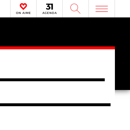
m
W
ON AIME
AGENDA