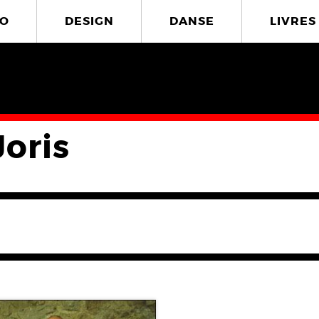
O
DESIGN
DANSE
LIVRES
Joris