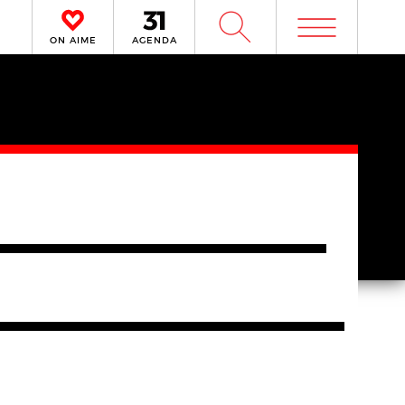
m
W
ON AIME
AGENDA