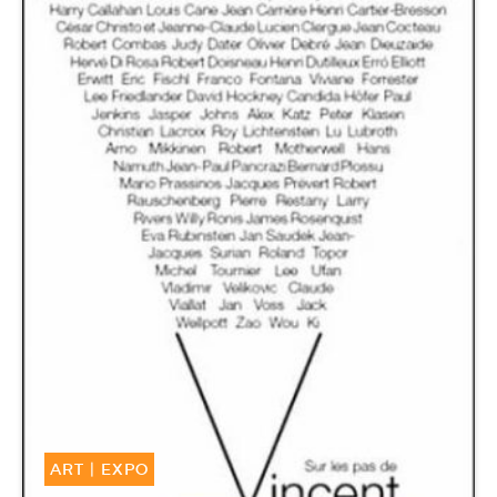
ART
|
EXPO