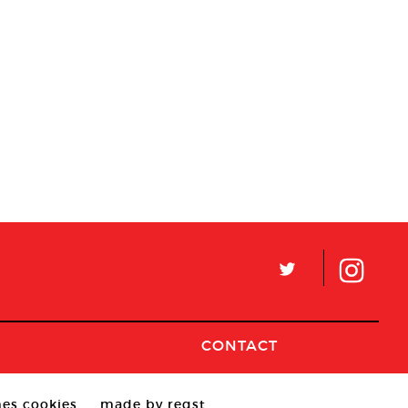
L
CONTACT
es cookies
made by reqst