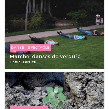
DANSE
|
SPECTACLE
24 Sep -
25 Sep 2010
Marche, danses de verdure
Daniel Larrieu
Parc de la Cerisaie