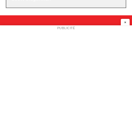
Galerie Cat-Berro
×
NEWSLETTER
PUBLICITÉ
L
A PROPOS
PLAN MEDIA
PARTENAIRES
CONTACT