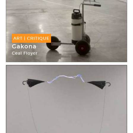
ART
|
CRITIQUE
Gakona
Ceal Floyer
Palais de Tokyo