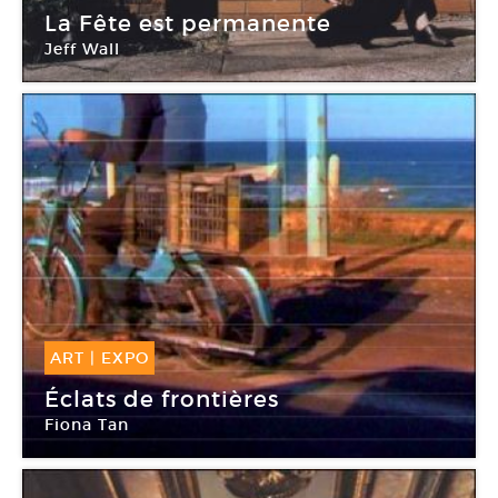
10 Oct -
19 Jan 2009
La Fête est permanente
Jeff Wall
Frac Champagne-Ardenne
ART
|
EXPO
19 Sep -
13 Déc 2008
Éclats de frontières
Fiona Tan
Frac Provence-Alpes-Côte d’Azur