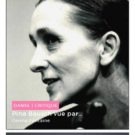
DANSE
|
CRITIQUE
Pina Bausch vue par…
Geisha Fontaine