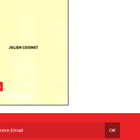
S
en Coignet