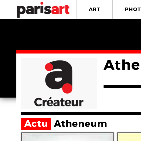
ART
PHOT
Ath
Actu
Atheneum