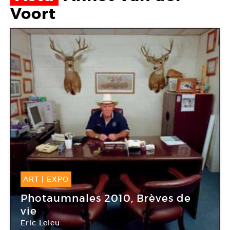
Voort
ART
|
EXPO
11 Sep -
07 Nov 2010
Photaumnales 2010, Brèves de
vie
Eric Leleu