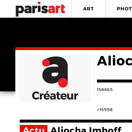
ART
PHOT
Alio
158865
≠15998
Actu
Aliocha Imhoff