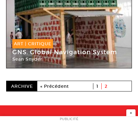
ART
|
CRITIQUE
GNS. Global Navigation System
Sean Snyder
Palais de Tokyo
ARCHIVE
« Précédent
1
2
×
NEWSLETTER
PUBLICITÉ