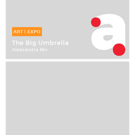
ART
|
EXPO
15 Nov -
20 Déc 2003
The Big Umbrella
Aleksandra Mir
Galerie Philippe Jousse