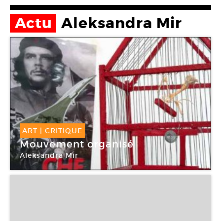
Actu
Aleksandra Mir
ART
|
CRITIQUE
Mouvement organisé
Aleksandra Mir
Galerie Laurent Godin