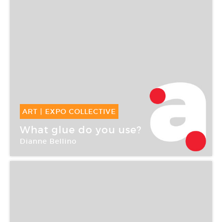
ART
|
EXPO COLLECTIVE
12 Jan -
10 Fév 2007
What glue do you use?
Dianne Bellino
Atelier Cardenas Bellanger