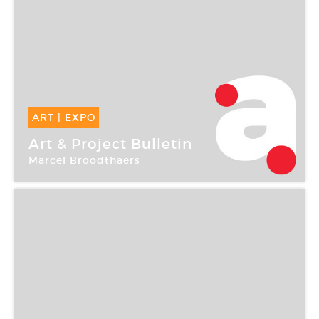
ART
|
EXPO
10 Oct -
30 Jan 2005
Art & Project Bulletin
Marcel Broodthaers
Cneai