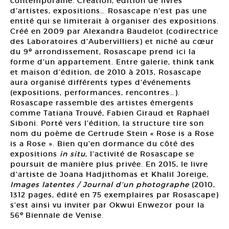
contemporaine. Création, édition de livres
d’artistes, expositions… Rosascape n’est pas une
entité qui se limiterait à organiser des expositions.
Créé en 2009 par Alexandra Baudelot (codirectrice
des Laboratoires d’Aubervilliers) et niché au cœur
e
du 9
arrondissement, Rosascape prend ici la
forme d’un appartement. Entre galerie, think tank
et maison d’édition, de 2010 à 2013, Rosascape
aura organisé différents types d’événements
(expositions, performances, rencontres…).
Rosascape rassemble des artistes émergents
comme Tatiana Trouvé, Fabien Giraud et Raphaël
Siboni. Porté vers l’édition, la structure tire son
nom du poème de Gertrude Stein « Rose is a Rose
is a Rose ». Bien qu’en dormance du côté des
expositions
in situ
, l’activité de Rosascape se
poursuit de manière plus privée. En 2015, le livre
d’artiste de Joana Hadjithomas et Khalil Joreige,
Images latentes / Journal d’un photographe
(2010,
1312 pages, édité en 75 exemplaires par Rosascape)
s’est ainsi vu inviter par Okwui Enwezor pour la
e
56
Biennale de Venise.