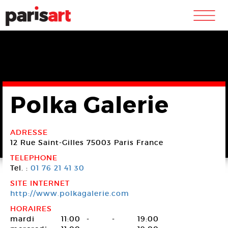
m
Polka Galerie
ADRESSE
12 Rue Saint-Gilles
75003 Paris
France
TELEPHONE
Tel. :
01 76 21 41 30
SITE INTERNET
http://www.polkagalerie.com
HORAIRES
mardi
11:00
-
-
19:00