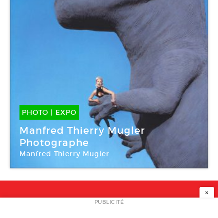
PHOTO
|
EXPO
08 Nov -
11 Jan 2020
Manfred Thierry Mugler
Photographe
Manfred Thierry Mugler
Polka Galerie
×
NEWSLETTER
PUBLICITÉ