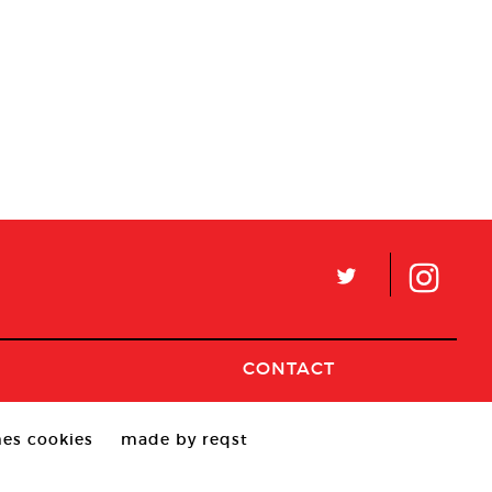
L
CONTACT
es cookies
made by reqst