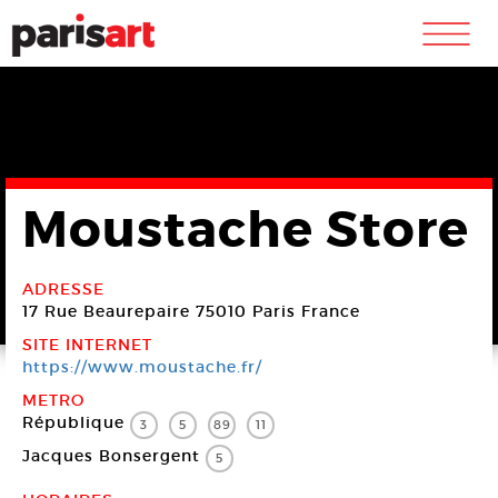
m
Moustache Store
ADRESSE
17 Rue Beaurepaire
75010 Paris
France
SITE INTERNET
https://www.moustache.fr/
METRO
République
3
5
89
11
Jacques Bonsergent
5