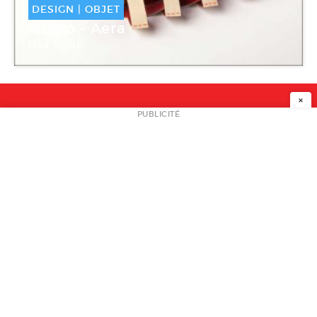
DESIGN
|
OBJET
Mowo – Aera
Lisa Stolz
Lisa Stolz Design
×
NEWSLETTER
PUBLICITÉ
L
A PROPOS
PLAN MEDIA
PARTENAIRES