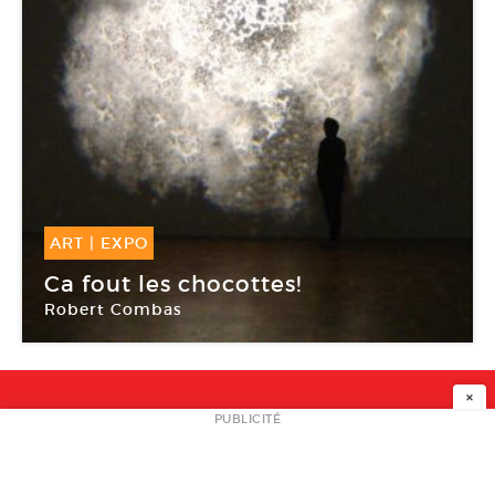
ART
|
EXPO
14 Juin -
02 Nov 2008
Ca fout les chocottes!
Robert Combas
Le Vallon du Villaret
×
NEWSLETTER
PUBLICITÉ