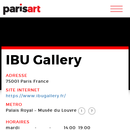
m
IBU Gallery
ADRESSE
75001 Paris
France
SITE INTERNET
https://www.ibugallery.fr/
METRO
Palais Royal – Musée du Louvre
1
7
HORAIRES
mardi
-
-
14:00
19:00