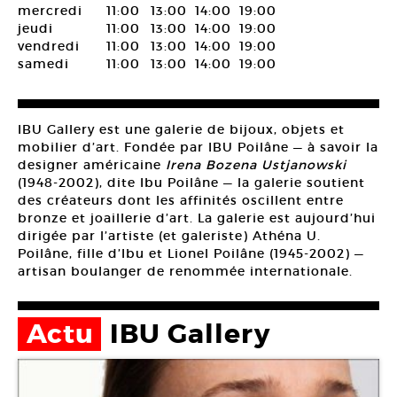
mercredi
11:00
13:00
14:00
19:00
jeudi
11:00
13:00
14:00
19:00
vendredi
11:00
13:00
14:00
19:00
samedi
11:00
13:00
14:00
19:00
IBU Gallery est une galerie de bijoux, objets et
mobilier d’art. Fondée par IBU Poilâne — à savoir la
designer américaine
Irena Bozena Ustjanowski
(1948-2002), dite Ibu Poilâne — la galerie soutient
des créateurs dont les affinités oscillent entre
bronze et joaillerie d’art. La galerie est aujourd’hui
dirigée par l’artiste (et galeriste) Athéna U.
Poilâne, fille d’Ibu et Lionel Poilâne (1945-2002) —
artisan boulanger de renommée internationale.
Actu
IBU Gallery