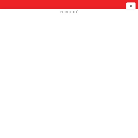
×
NEWSLETTER
PUBLICITÉ
L
A PROPOS
PLAN MEDIA
PARTENAIRES
CONTACT
© 2026 copyright