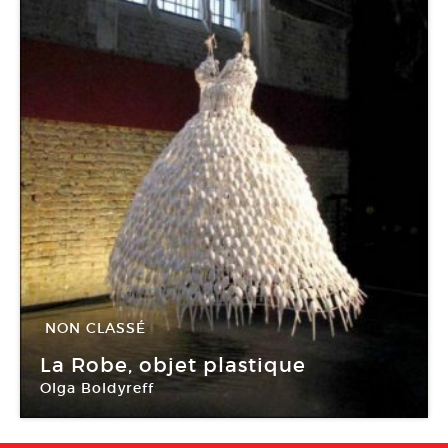
NON CLASSÉ
15 Jan -
21 Fév 2010
La Robe, objet plastique
Olga Boldyreff
Hospice d’habré