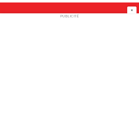
×
NEWSLETTER
PUBLICITÉ
L
A PROPOS
PLAN MEDIA
PARTENAIRES
CONTACT
© 2026 copyright