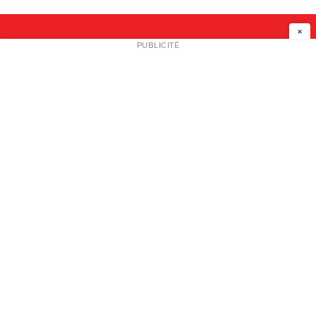
×
NEWSLETTER
PUBLICITÉ
L
A PROPOS
PLAN MEDIA
PARTENAIRES
CONTACT