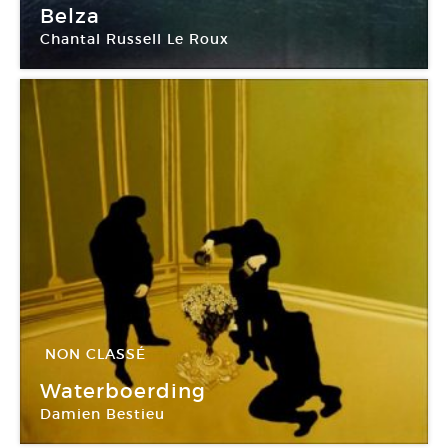
04 Juin -
03 Juil 2010
Belza
Chantal Russell Le Roux
Galerie Tinbox
NON CLASSÉ
12 Mar -
30 Avr 2010
Waterboerding
Damien Bestieu
Galerie Tinbox