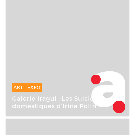
ART
|
EXPO
29 Nov -
28 Déc 2006
Galerie Iragui : Les Suicides
domestiques d’Irina Polin
Galerie Iragui