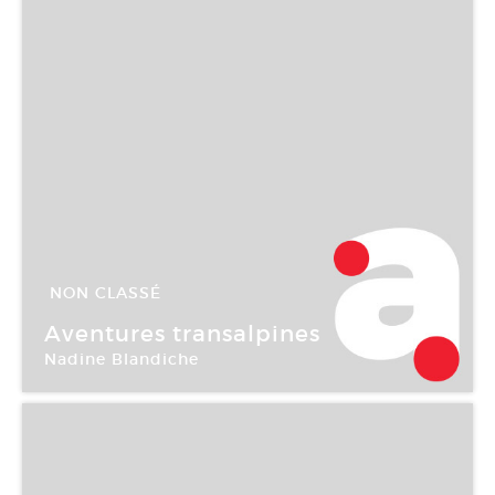
NON CLASSÉ
15 Sep -
15 Oct 2007
Aventures transalpines
Nadine Blandiche
Galerie Iragui