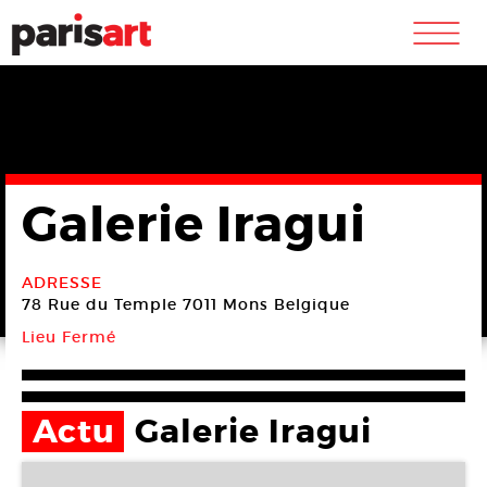
m
Galerie Iragui
ADRESSE
78 Rue du Temple
7011 Mons
Belgique
Lieu Fermé
Actu
Galerie Iragui