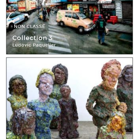
NON CLASSÉ
13 Mar -
30 Mai 2010
Collection 3
Ludovic Paquelier
Fondation Salomon