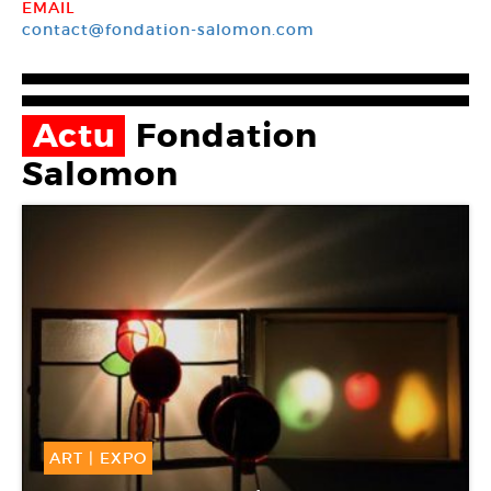
EMAIL
contact@fondation-salomon.com
Actu
Fondation
Salomon
ART
|
EXPO