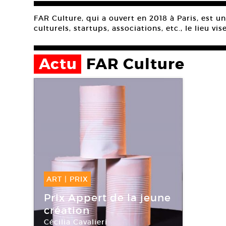
FAR Culture, qui a ouvert en 2018 à Paris, est 
culturels, startups, associations, etc., le lieu vis
Actu
FAR Culture
ART
|
PRIX
09 Oct -
09 Oct 2019
Prix Appert de la jeune
création
Cécilia Cavalieri