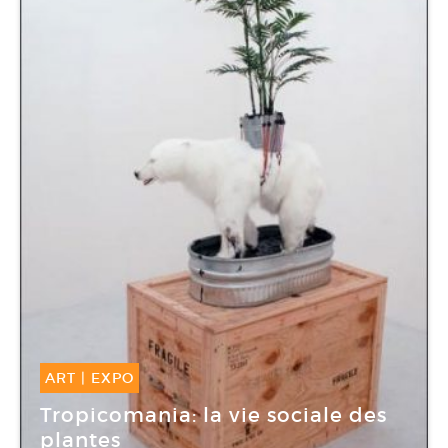
ART
|
EXPO
20 Avr -
21 Juil 2012
Tropicomania: la vie sociale des
plantes