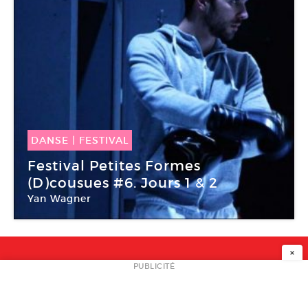
DANSE
|
FESTIVAL
28 Mai -
31 Mai 2015
Festival Petites Formes
(D)cousues #6. Jours 1 & 2
Yan Wagner
Point Ephémère
×
NEWSLETTER
PUBLICITÉ