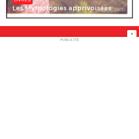
Les Mythologies apprivoisées
×
NEWSLETTER
PUBLICITÉ
L
A PROPOS
PLAN MEDIA
PARTENAIRES
CONTACT