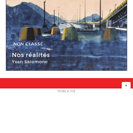
NON CLASSÉ
28 Juin -
16 Nov 2008
Nos réalités
Yvan Salomone
Le Quartier
×
NEWSLETTER
PUBLICITÉ
L