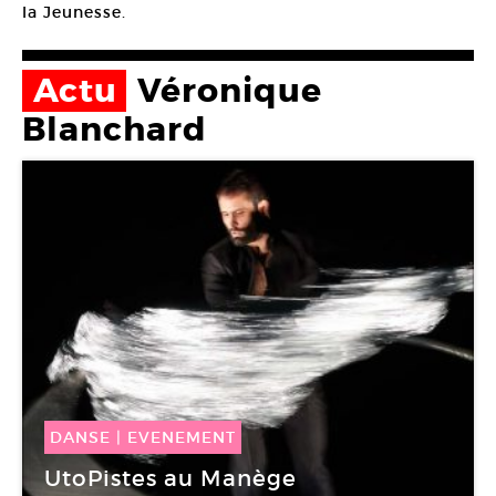
la Jeunesse.
Actu
Véronique
Blanchard
DANSE
|
EVENEMENT
11 Mai -
11 Mai 2019
UtoPistes au Manège