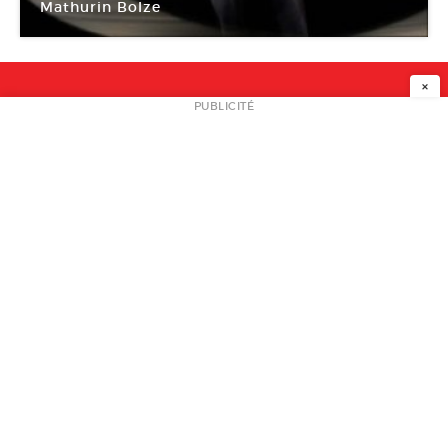
Mathurin Bolze
Manège de Reims
×
NEWSLETTER
PUBLICITÉ
L
A PROPOS
PLAN MEDIA
PARTENAIRES
CONTACT