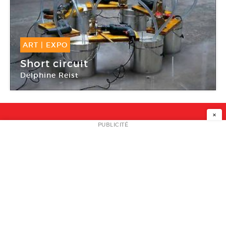
ART
|
EXPO
12 Avr -
31 Mai 2008
Short circuit
Delphine Reist
Galerie Kamchatka
×
NEWSLETTER
PUBLICITÉ
L