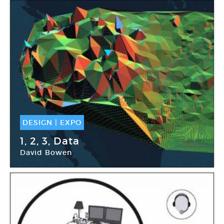
DESIGN
|
EXPO
04 Mai -
06 Oct 2018
1, 2, 3, Data
David Bowen
Fondation EDF