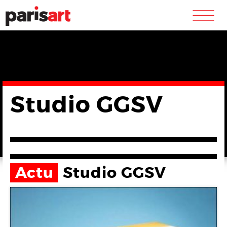
m
Studio GGSV
Actu
Studio GGSV