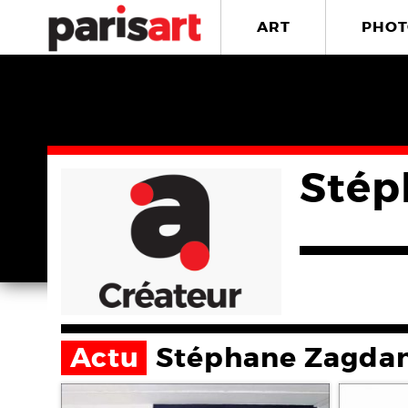
ART
PHOT
Stép
Actu
Stéphane Zagdan