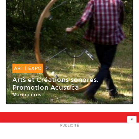
ART
|
EXPO
24 Sep -
24 Sep 2015
Arts et Créations sonores.
Promotion Acustica
Marion cros
Galerie La Box
×
NEWSLETTER
PUBLICITÉ