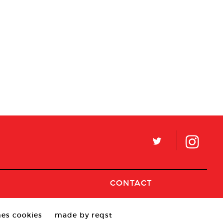
L
CONTACT
es cookies
made by reqst