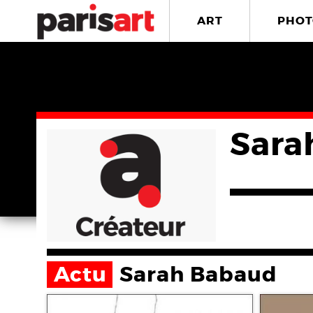
ART
PHOT
Sara
Actu
Sarah Babaud