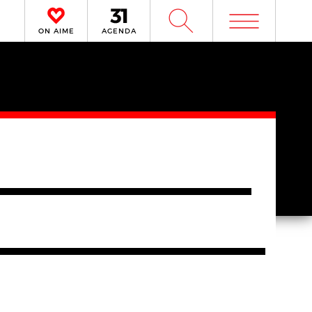
m
W
ON AIME
AGENDA