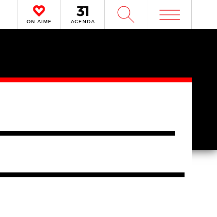
m
W
ON AIME
AGENDA