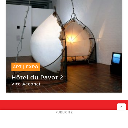
ART
|
EXPO
30 Sep -
04 Fév 2018
Hôtel du Pavot 2
Vito Acconci
Le château, Rentilly
×
NEWSLETTER
PUBLICITÉ