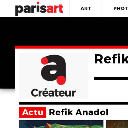
ART
PHOT
Refi
Actu
Refik Anadol