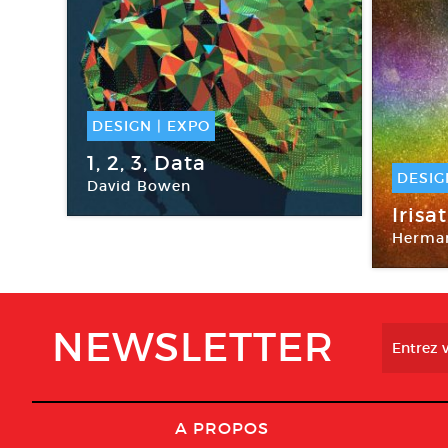
DESIGN
|
EXPO
04 Mai -
06 Oct 2018
1, 2, 3, Data
DESIG
David Bowen
Fondation EDF
16 J
Irisa
Herma
Fondat
NEWSLETTER
A PROPOS