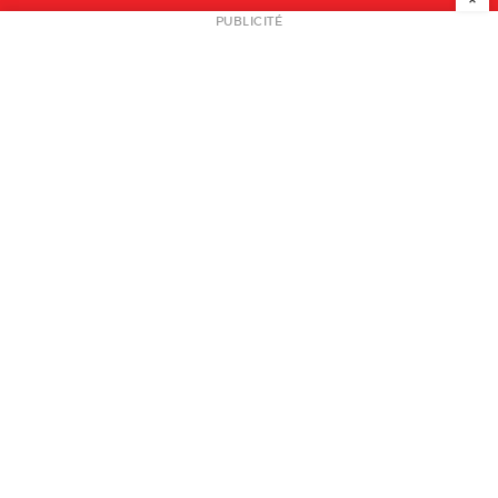
NEWSLETTER
PUBLICITÉ
L
A PROPOS
PLAN MEDIA
PARTENAIRES
CONTACT
© 2026 copyright
Mentions légales / CGV
Contact