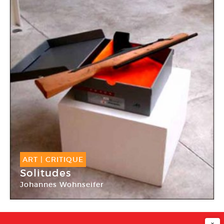
ART
|
CRITIQUE
Solitudes
Johannes Wohnseifer
Galerie Michel Rein
×