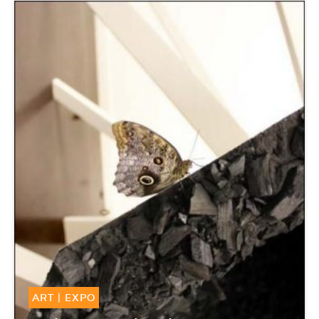
ART
|
EXPO