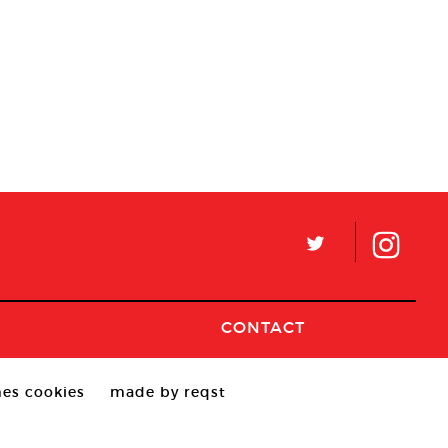
L
CONTACT
es cookies
made by reqst