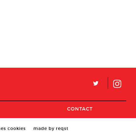
L
CONTACT
es cookies
made by reqst