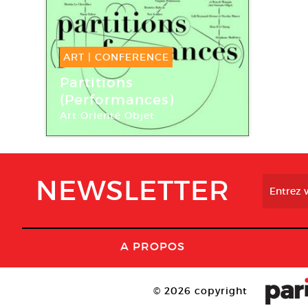
ART
|
CONFERENCE
27 Mai -
27 Mai 2013
Partitions
(Performances)
Art Orienté Objet
Fondation d’entreprise Ricard
NEWSLETTER
A PROPOS
© 2026 copyright