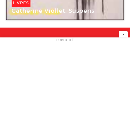
LIVRES
Catherine Viollet. Suspens
×
NEWSLETTER
PUBLICITÉ
L
A PROPOS
PLAN MEDIA
PARTENAIRES